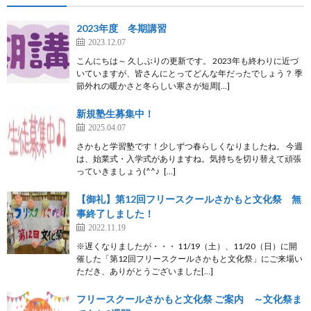
2023年度 冬期講習
2023.12.07
こんにちは～ 久しぶりの更新です。 2023年も終わりに近づ
いていますが、皆さんにとってどんな年だったでしょう？ 季
節外れの暖かさと冬らしい寒さが短周[…]
新規塾生募集中！
2025.04.07
さかもと学習塾です！少しずつ春らしくなりましたね。 今週
は、始業式・入学式がありますね。気持ちを切り替えて頑張
っていきましょう(^^♪ […]
【御礼】第12回フリースクールさかもと文化祭 無
事終了しました！
2022.11.19
※遅くなりましたが・・・ 11/19（土）、11/20（日）に開
催した「第12回フリースクールさかもと文化祭」にご来場い
ただき、ありがとうございました[…]
フリースクールさかもと文化祭 ご案内 ～文化祭ま