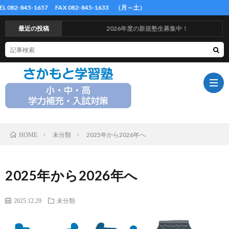
45-1657 FAX 082-845-1633 （月～土）
最近の投稿
2026年度の新規塾生募集中！
未分類
2025年から2026年へ
HOME
ホ
ー
概
2025年から2026年へ
ム
要
料
2025.12.29
未分類
金
さ