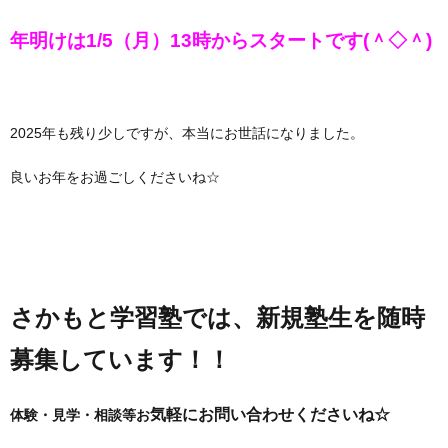
場
い
年明けは1/5（月）13時からスタートです(＾◇＾)
所
合
2025年も残り少しですが、本当にお世話になりました。
わ
良いお年をお過ごしくださいね☆
せ
さかもと学習塾では、新規塾生を随時
募集しています！！
気軽にお問い合わせくださいね
☆
体験・見学・相談等お