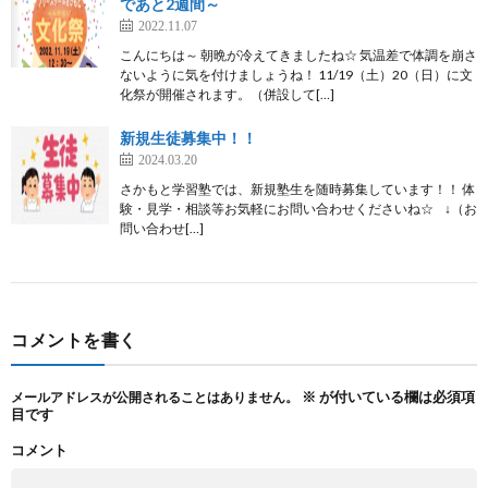
であと2週間～
2022.11.07
こんにちは～ 朝晩が冷えてきましたね☆ 気温差で体調を崩さ
ないように気を付けましょうね！ 11/19（土）20（日）に文
化祭が開催されます。（併設して[…]
新規生徒募集中！！
2024.03.20
さかもと学習塾では、新規塾生を随時募集しています！！ 体
験・見学・相談等お気軽にお問い合わせくださいね☆ ↓（お
問い合わせ[…]
コメントを書く
※
が付いている欄は必須項
メールアドレスが公開されることはありません。
目です
コメント