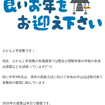
体
か
系
も
と
の
利
さかもと学習塾です！
4
用
現在、さかもと学習塾の冬期講習では塾生が受験対策や学校の冬休
み課題などを頑張っています(^-^)
つ
者
ブ
特に中学3年生は、来年の高校入試に向けて冬休み中はほぼ毎日来て
各教科の復習に励んでいます。
の
の
ロ
お
居
声
グ
問
2025年の授業は本日で最後です。