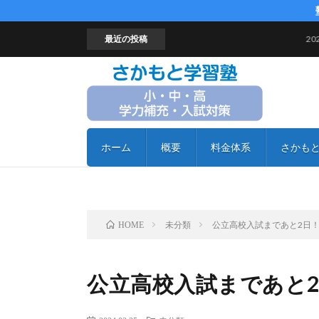
最近の投稿
2026年度
ホーム
概要
料金体系
さかもと
さくら国
まなび
フリー
未分類
公立高校入試まであと2日
HOME
公立高校入試まであと