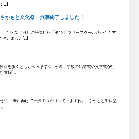
[…]
ルさかもと文化祭 無事終了しました！
土）、11/20（日）に開催した「第12回フリースクールさかもと文
ざいました[…]
内付近を歩くと心が和みます☆ 今週，学校の始業式や入学式が行
気持[…]
返しながら、春に向けて一歩ずつ近づいていますね。 さかもと学習塾
…]