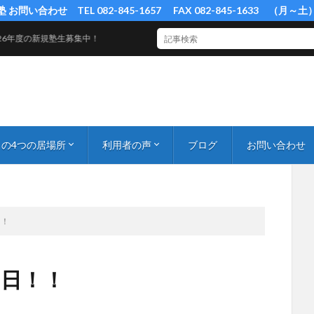
塾 お問い合わせ TEL 082-845-1657 FAX 082-845-1633 （月～土
の新規塾生募集中！
の4つの居場所
利用者の声
ブログ
お問い合わせ
際高 広島（フリースクールさかもと）
の家
スクールぱれっと
保護者の声
！！
2日！！