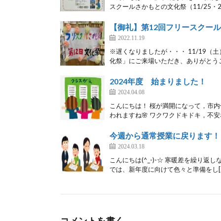
スクールさかもとの文化祭（11/25・26
【御礼】第12回フリースクー
2022.11.19
※遅くなりましたが・・・ 11/19（
化祭」にご来場いただき、ありがとうご
2024年度 始まりました！
2024.04.08
こんにちは！ 桜が満開になって，市
われますね🌸 ワクワクドキドキ，不安な
今週から通常授業に戻ります！
2024.03.18
こんにちは(^_-)-☆ 寒暖差を繰り
では、新年度に向けて色々と準備をし[
コメントを書く